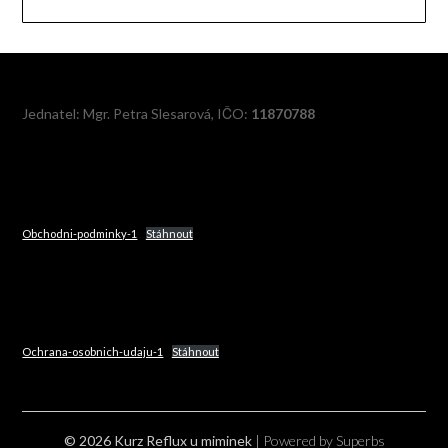
Jednatel: Mgr. Petra Slesarová, IČO:
11870788
Obchodni-podminky-1
Stáhnout
Ochrana-osobnich-udaju-1
Stáhnout
© 2026 Kurz Reflux u miminek
| Powered by Superbs