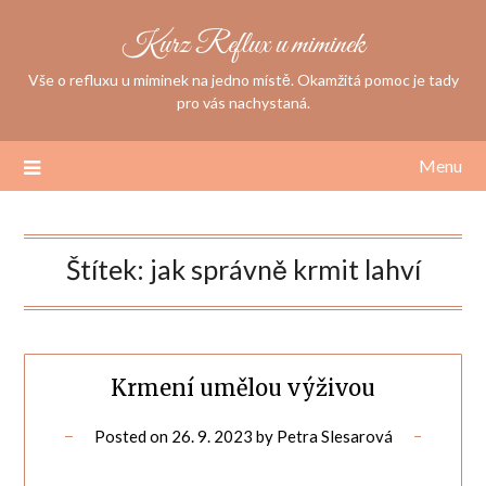
Skip
Kurz Reflux u miminek
to
content
Vše o refluxu u miminek na jedno místě. Okamžitá pomoc je tady
pro vás nachystaná.
Menu
Štítek:
jak správně krmit lahví
Krmení umělou výživou
Posted on
26. 9. 2023
by
Petra Slesarová