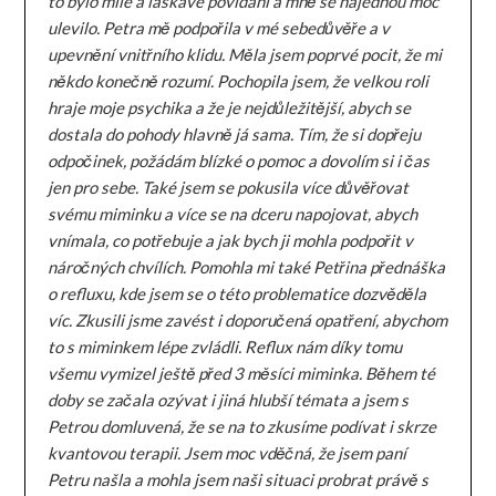
to bylo milé a laskavé povídání a mně se najednou moc
ulevilo. Petra mě podpořila v mé sebedůvěře a v
upevnění vnitřního klidu. Měla jsem poprvé pocit, že mi
někdo konečně rozumí. Pochopila jsem, že velkou roli
hraje moje psychika a že je nejdůležitější, abych se
dostala do pohody hlavně já sama. Tím, že si dopřeju
odpočinek, požádám blízké o pomoc a dovolím si i čas
jen pro sebe. Také jsem se pokusila více důvěřovat
svému miminku a více se na dceru napojovat, abych
vnímala, co potřebuje a jak bych ji mohla podpořit v
náročných chvílích. Pomohla mi také Petřina přednáška
o refluxu, kde jsem se o této problematice dozvěděla
víc. Zkusili jsme zavést i doporučená opatření, abychom
to s miminkem lépe zvládli. Reflux nám díky tomu
všemu vymizel ještě před 3 měsíci miminka. Během té
doby se začala ozývat i jiná hlubší témata a jsem s
Petrou domluvená, že se na to zkusíme podívat i skrze
kvantovou terapii. Jsem moc vděčná, že jsem paní
Petru našla a mohla jsem naši situaci probrat právě s