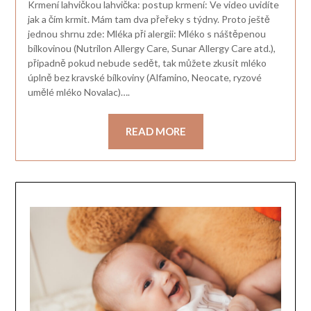
Krmení lahvičkou lahvička: postup krmení: Ve video uvidíte
jak a čím krmit. Mám tam dva přeřeky s týdny. Proto ještě
jednou shrnu zde: Mléka při alergii: Mléko s náštěpenou
bílkovinou (Nutrilon Allergy Care, Sunar Allergy Care atd.),
připadně pokud nebude sedět, tak můžete zkusit mléko
úplně bez kravské bílkoviny (Alfamino, Neocate, ryzové
umělé mléko Novalac)….
READ MORE