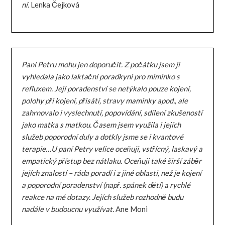
ní.
Lenka Čejková
Paní Petru mohu jen doporučit. Z počátku jsem ji
vyhledala jako laktační poradkyni pro miminko s
refluxem. Její poradenství se netýkalo pouze kojení,
polohy při kojení, přisátí, stravy maminky apod., ale
zahrnovalo i vyslechnutí, popovídání, sdílení zkušeností
jako matka s matkou. Časem jsem využila i jejích
služeb poporodní duly a dotkly jsme se i kvantové
terapie…U paní Petry velice oceňuji, vstřícný, laskavý a
empatický přístup bez nátlaku. Oceňuji také širší záběr
jejích znalostí – ráda poradí i z jiné oblasti, než je kojení
a poporodní poradenství (např. spánek dětí) a rychlé
reakce na mé dotazy. Jejích služeb rozhodně budu
nadále v budoucnu využívat.
Ane Moni