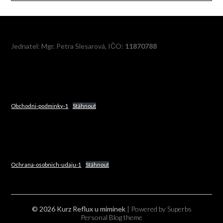
Jednatel: Mgr. Petra Slesarová, IČO:
11870788
Obchodni-podminky-1
Stáhnout
Ochrana-osobnich-udaju-1
Stáhnout
© 2026 Kurz Reflux u miminek
| Powered by Superbs
Personal Blog theme