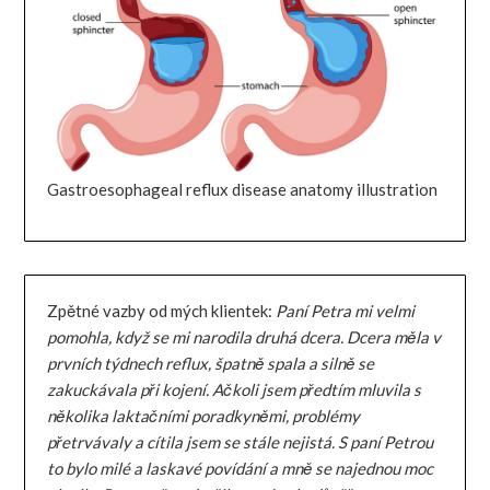
Gastroesophageal reflux disease anatomy illustration
Zpětné vazby od mých klientek:
Paní Petra mi velmi
pomohla, když se mi narodila druhá dcera. Dcera měla v
prvních týdnech reflux, špatně spala a silně se
zakuckávala při kojení. Ačkoli jsem předtím mluvila s
několika laktačními poradkyněmi, problémy
přetrvávaly a cítila jsem se stále nejistá. S paní Petrou
to bylo milé a laskavé povídání a mně se najednou moc