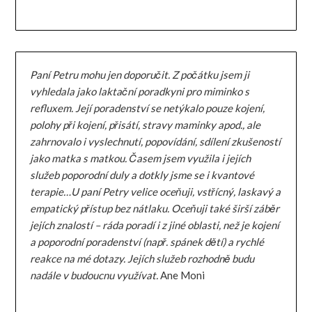
Paní Petru mohu jen doporučit. Z počátku jsem ji
vyhledala jako laktační poradkyni pro miminko s
refluxem. Její poradenství se netýkalo pouze kojení,
polohy při kojení, přisátí, stravy maminky apod., ale
zahrnovalo i vyslechnutí, popovídání, sdílení zkušeností
jako matka s matkou. Časem jsem využila i jejích
služeb poporodní duly a dotkly jsme se i kvantové
terapie…U paní Petry velice oceňuji, vstřícný, laskavý a
empatický přístup bez nátlaku. Oceňuji také širší záběr
jejích znalostí – ráda poradí i z jiné oblasti, než je kojení
a poporodní poradenství (např. spánek dětí) a rychlé
reakce na mé dotazy. Jejích služeb rozhodně budu
nadále v budoucnu využívat.
Ane Moni