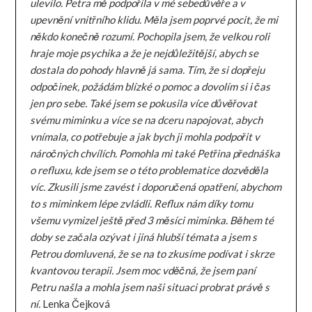
ulevilo. Petra mě podpořila v mé sebedůvěře a v
upevnění vnitřního klidu. Měla jsem poprvé pocit, že mi
někdo konečně rozumí. Pochopila jsem, že velkou roli
hraje moje psychika a že je nejdůležitější, abych se
dostala do pohody hlavně já sama. Tím, že si dopřeju
odpočinek, požádám blízké o pomoc a dovolím si i čas
jen pro sebe. Také jsem se pokusila více důvěřovat
svému miminku a více se na dceru napojovat, abych
vnímala, co potřebuje a jak bych ji mohla podpořit v
náročných chvílích. Pomohla mi také Petřina přednáška
o refluxu, kde jsem se o této problematice dozvěděla
víc. Zkusili jsme zavést i doporučená opatření, abychom
to s miminkem lépe zvládli. Reflux nám díky tomu
všemu vymizel ještě před 3 měsíci miminka. Během té
doby se začala ozývat i jiná hlubší témata a jsem s
Petrou domluvená, že se na to zkusíme podívat i skrze
kvantovou terapii. Jsem moc vděčná, že jsem paní
Petru našla a mohla jsem naši situaci probrat právě s
ní.
Lenka Čejková